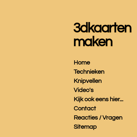
Ga
direct
naar
3dkaarten
de
hoofdinhoud
maken
Home
Technieken
Knipvellen
Video's
Kijk ook eens hier...
Contact
Reacties / Vragen
Sitemap