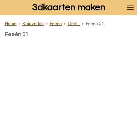
3dkaarten maken
Ga
direct
naar
Home
»
Knipvellen
»
Feeën
»
Deel I
»
Feeën 01
de
hoofdinhoud
Feeën 01