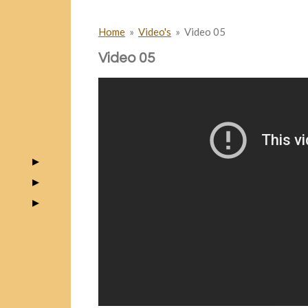
Home
»
Video's
»
Video 05
Video 05