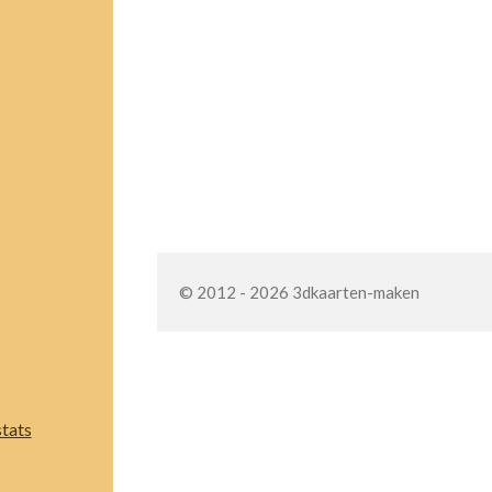
© 2012 - 2026 3dkaarten-maken