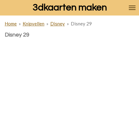
3dkaarten maken
Ga
direct
naar
Home
»
Knipvellen
»
Disney
»
Disney 29
de
hoofdinhoud
Disney 29