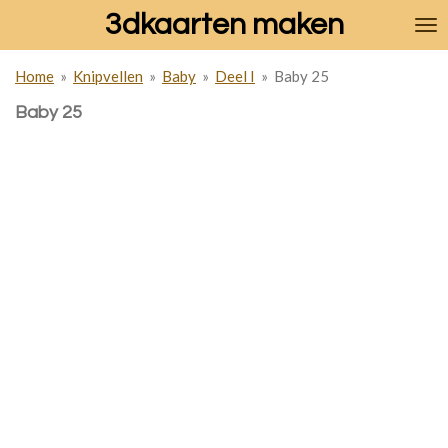
3dkaarten maken
Ga
direct
naar
Home
»
Knipvellen
»
Baby
»
Deel I
»
Baby 25
de
hoofdinhoud
Baby 25