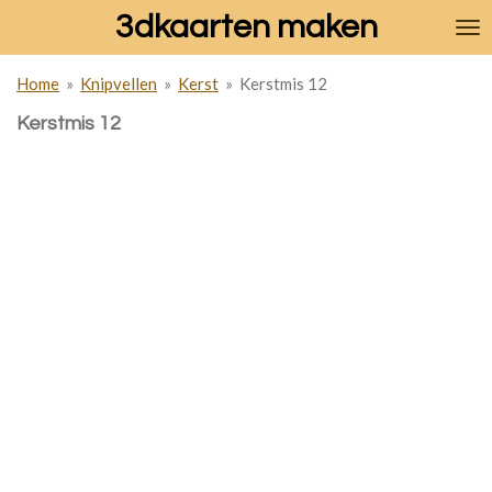
3dkaarten maken
Ga
direct
naar
Home
»
Knipvellen
»
Kerst
»
Kerstmis 12
de
hoofdinhoud
Kerstmis 12