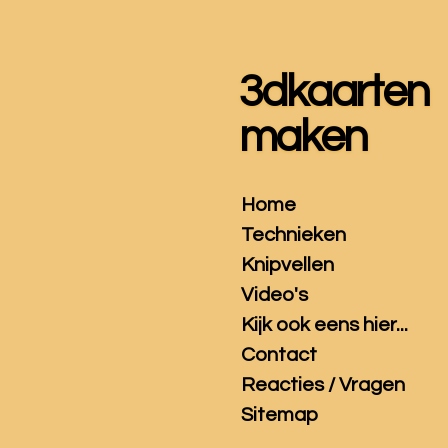
Ga
direct
naar
3dkaarten
de
hoofdinhoud
maken
Home
Technieken
Knipvellen
Video's
Kijk ook eens hier...
Contact
Reacties / Vragen
Sitemap