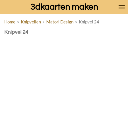
3dkaarten maken
Ga
direct
naar
Home
»
Knipvellen
»
Matori Design
»
Knipvel 24
de
hoofdinhoud
Knipvel 24