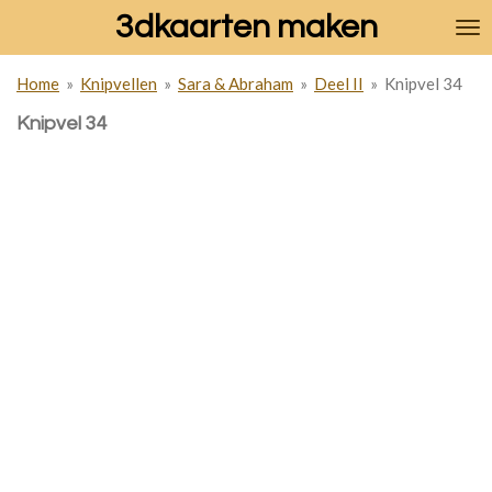
3dkaarten maken
Ga
direct
naar
Home
»
Knipvellen
»
Sara & Abraham
»
Deel II
»
Knipvel 34
de
hoofdinhoud
Knipvel 34