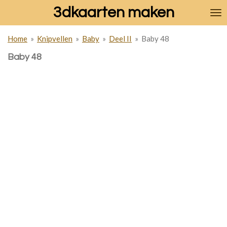
3dkaarten maken
Ga
direct
naar
Home
»
Knipvellen
»
Baby
»
Deel II
»
Baby 48
de
hoofdinhoud
Baby 48