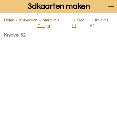
3dkaarten maken
Ga
direct
naar
Home
»
Knipvellen
»
Marieke's
»
Deel
»
Knipvel
de
Design
III
62
hoofdinhoud
Knipvel 62