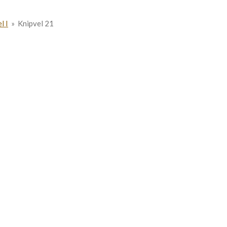
l I
»
Knipvel 21