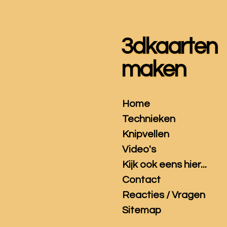
Ga
direct
naar
3dkaarten
de
hoofdinhoud
maken
Home
Technieken
Knipvellen
Video's
Kijk ook eens hier...
Contact
Reacties / Vragen
Sitemap