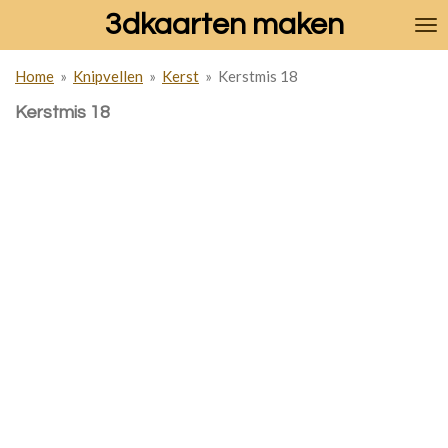
3dkaarten maken
Ga
direct
naar
Home
»
Knipvellen
»
Kerst
»
Kerstmis 18
de
hoofdinhoud
Kerstmis 18