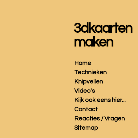
Ga
direct
naar
3dkaarten
de
hoofdinhoud
maken
Home
Technieken
Knipvellen
Video's
Kijk ook eens hier...
Contact
Reacties / Vragen
Sitemap