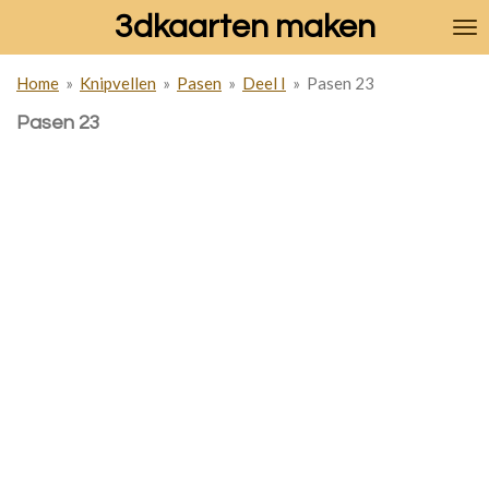
3dkaarten maken
Ga
direct
naar
Home
»
Knipvellen
»
Pasen
»
Deel I
»
Pasen 23
de
hoofdinhoud
Pasen 23