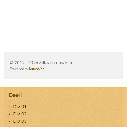
© 2012 - 2026 3dkaarten-maken
Powered by
JouwWeb
Deel I
Div. 01
Div. 02
Div. 03