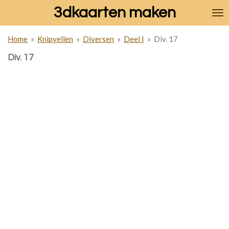
3dkaarten maken
Ga
direct
naar
Home
»
Knipvellen
»
Diversen
»
Deel I
»
Div. 17
de
hoofdinhoud
Div. 17