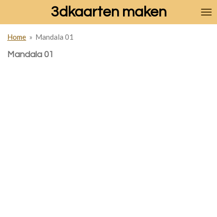
3dkaarten maken
Ga
direct
naar
Home
»
Mandala 01
de
hoofdinhoud
Mandala 01