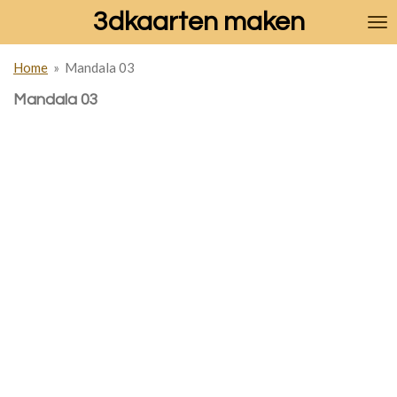
3dkaarten maken
Ga
direct
naar
Home
»
Mandala 03
de
hoofdinhoud
Mandala 03