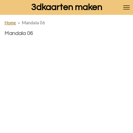
3dkaarten maken
Ga
direct
naar
Home
»
Mandala 06
de
hoofdinhoud
Mandala 06