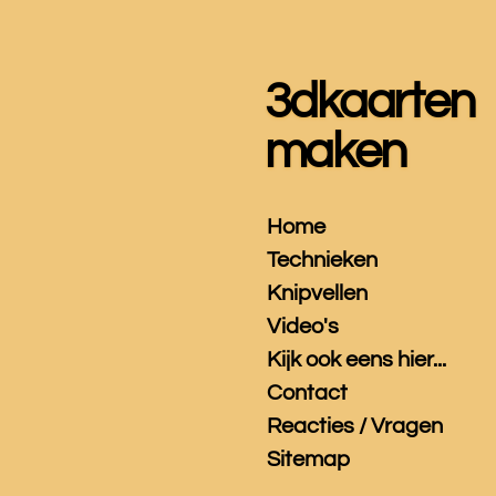
Ga
direct
naar
3dkaarten
de
hoofdinhoud
maken
Home
Technieken
Knipvellen
Video's
Kijk ook eens hier...
Contact
Reacties / Vragen
Sitemap